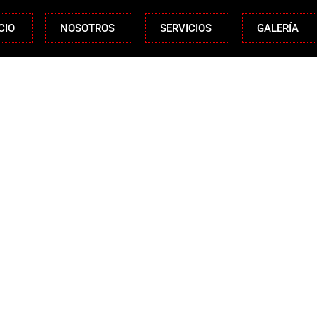
CIO
NOSOTROS
SERVICIOS
GALERÍA
cias por contacta
saje y nos pondremos en contacto con
radecemos tu interés y confianza en no