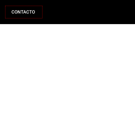
CONTACTO
rnos!
tigo lo antes posible.
sotros!