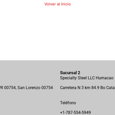
Volver al Inicio
Sucursal 2
Specialty Steel LLC Humacao
PR 00754, San Lorenzo 00754
Carretera N 3 km 84.9 Bo Ca
Teléfono
+1-787-554-5949