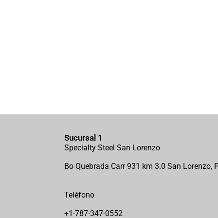
Sucursal 1
Specialty Steel San Lorenzo
Bo Quebrada Carr 931 km 3.0 San Lorenzo, 
Teléfono
+1-787-347-0552